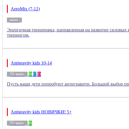
AeroMix (7-12)
мин.
Энергичная тренировка, направленная на развитие силовых к
тренингом.
Antigravity kids 10-14
55 мин.
B
C
D
Пусть ваши дети попробуют антигравити. Большой выбор про
Antigravity kids НОВИЧКИ! 5+
55 мин.
B