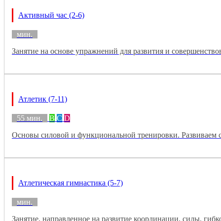
Активный час (2-6)
мин.
Занятие на основе упражнений для развития и совершенство
Атлетик (7-11)
55 мин.
B
C
D
Основы силовой и функциональной тренировки. Развиваем с
Атлетическая гимнастика (5-7)
мин.
Занятие, направленное на развитие координации, силы, гиб