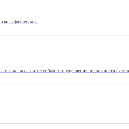
тского фитнес-зала.
а так же на развитие гибкости и улучшения подвижности сустав