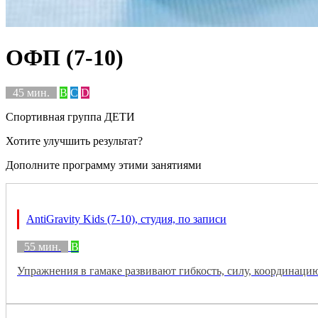
ОФП (7-10)
45 мин.
B
C
D
Спортивная группа ДЕТИ
Хотите улучшить результат?
Дополните программу этими занятиями
AntiGravity Kids (7-10), студия, по записи
55 мин.
B
Упражнения в гамаке развивают гибкость, силу, координаци