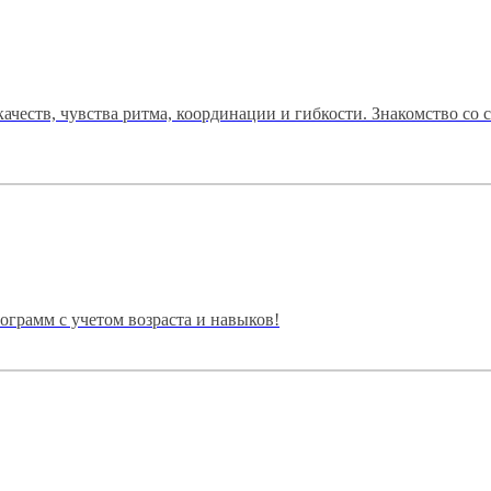
ачеств, чувства ритма, координации и гибкости. Знакомство со
грамм с учетом возраста и навыков!