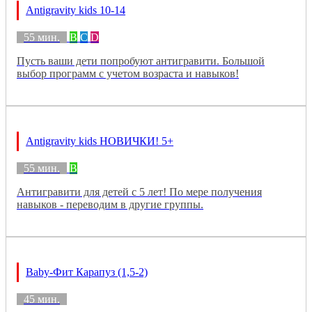
Antigravity kids 10-14
55 мин.
B
C
D
Пусть ваши дети попробуют антигравити. Большой
выбор программ с учетом возраста и навыков!
Antigravity kids НОВИЧКИ! 5+
55 мин.
B
Антигравити для детей с 5 лет! По мере получения
навыков - переводим в другие группы.
Baby-Фит Карапуз (1,5-2)
45 мин.