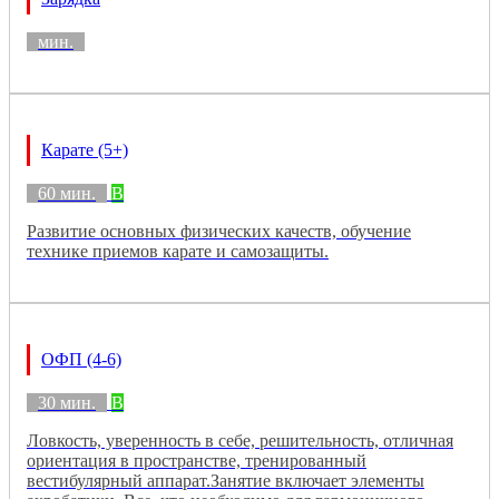
мин.
Карате (5+)
60 мин.
B
Развитие основных физических качеств, обучение
технике приемов карате и самозащиты.
ОФП (4-6)
30 мин.
B
Ловкость, уверенность в себе, решительность, отличная
ориентация в пространстве, тренированный
вестибулярный аппарат.Занятие включает элементы