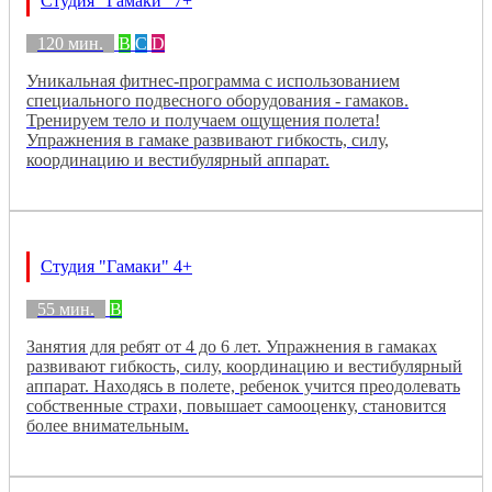
Студия "Гамаки" 7+
120 мин.
B
C
D
Уникальная фитнес-программа с использованием
специального подвесного оборудования - гамаков.
Тренируем тело и получаем ощущения полета!
Упражнения в гамаке развивают гибкость, силу,
координацию и вестибулярный аппарат.
Студия "Гамаки" 4+
55 мин.
B
Занятия для ребят от 4 до 6 лет. Упражнения в гамаках
развивают гибкость, силу, координацию и вестибулярный
аппарат. Находясь в полете, ребенок учится преодолевать
собственные страхи, повышает самооценку, становится
более внимательным.