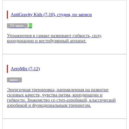
AntiGravity Kids (7-10), студия, по записи
55 мин.
B
Упражнения в гамаке развивают гибкость, силу,
координацию и вестибулярный аппарат.
AeroMix (7-12)
мин.
Энергичная тренировка, направленная на развитие
силовых качеств, чувства ритма, координации и
гибкости. Знакомство со степ-аэробикой, классической
аэробикой и функциональным тренингом.