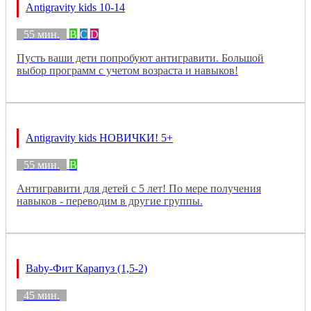
Antigravity kids 10-14
55 мин.
B
C
D
Пусть ваши дети попробуют антигравити. Большой
выбор программ с учетом возраста и навыков!
Antigravity kids НОВИЧКИ! 5+
55 мин.
B
Антигравити для детей с 5 лет! По мере получения
навыков - переводим в другие группы.
Baby-Фит Карапуз (1,5-2)
45 мин.