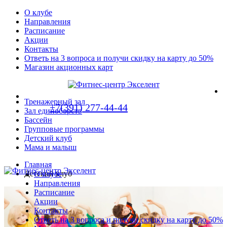
О клубе
Направления
Расписание
Акции
Контакты
Ответь на 3 вопроса и получи скидку на карту до 50%
Магазин акционных карт
Тренажерный зал
+7(391) 277-44-44
Зал единоборств
Бассейн
Групповые программы
Детский клуб
Мама и малыш
Главная
Детский клуб
О клубе
Направления
Расписание
Акции
Контакты
Ответь на 3 вопроса и получи скидку на карту до 50%