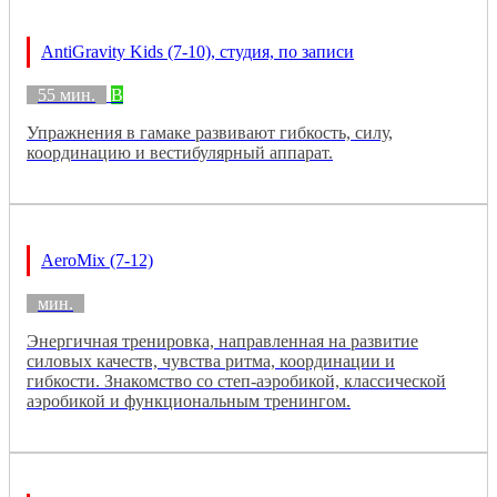
AntiGravity Kids (7-10), студия, по записи
55 мин.
B
Упражнения в гамаке развивают гибкость, силу,
координацию и вестибулярный аппарат.
AeroMix (7-12)
мин.
Энергичная тренировка, направленная на развитие
силовых качеств, чувства ритма, координации и
гибкости. Знакомство со степ-аэробикой, классической
аэробикой и функциональным тренингом.