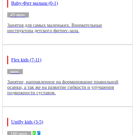
Baby-Фит малыш (0-1)
45 мин.
Занятия для самых маленьких. Внимательные
инструктора детского фитнес-зала.
Flex kids (7-11)
мин.
Занятие, направленное на формирование правильной
осанки, а так же на развитие гибкости и улучшения
подвижности суставов.
Unifly kids (3-5)
180 мин.
B
C