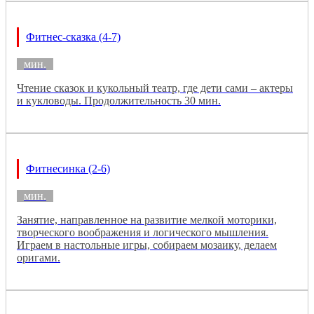
Фитнес-сказка (4-7)
мин.
Чтение сказок и кукольный театр, где дети сами – актеры
и кукловоды. Продолжительность 30 мин.
Фитнесинка (2-6)
мин.
Занятие, направленное на развитие мелкой моторики,
творческого воображения и логического мышления.
Играем в настольные игры, собираем мозаику, делаем
оригами.