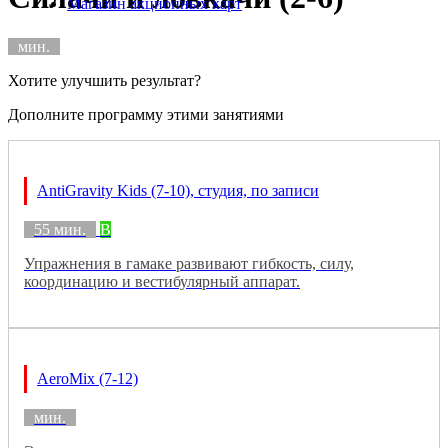
Магазин акционных карт
мин.
Хотите улучшить результат?
Дополните программу этими занятиями
AntiGravity Kids (7-10), студия, по записи
55 мин.
B
Упражнения в гамаке развивают гибкость, силу,
координацию и вестибулярный аппарат.
AeroMix (7-12)
мин.