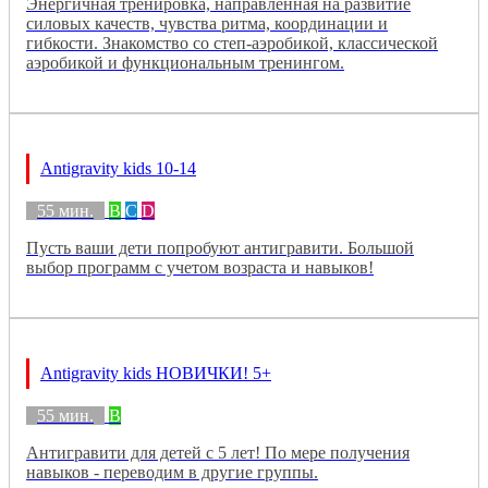
Энергичная тренировка, направленная на развитие
силовых качеств, чувства ритма, координации и
гибкости. Знакомство со степ-аэробикой, классической
аэробикой и функциональным тренингом.
Antigravity kids 10-14
55 мин.
B
C
D
Пусть ваши дети попробуют антигравити. Большой
выбор программ с учетом возраста и навыков!
Antigravity kids НОВИЧКИ! 5+
55 мин.
B
Антигравити для детей с 5 лет! По мере получения
навыков - переводим в другие группы.