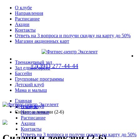
О клубе
Направления
Расписание
Акции
Контакты
Ответь на 3 вопроса и получи скидку на карту до 50%
Магазин акционных карт
Тренажерный зал
+7(391) 277-44-44
Зал единоборств
Бассейн
Групповые программы
Детский клуб
Мама и малыш
Главная
Детский клуб
О клубе
Силачи и ловкачи (2-6)
Направления
Расписание
Акции
Контакты
Ответь на 3 вопроса и получи скидку на карту до 50%
Силачи и ловкачи (2-6)