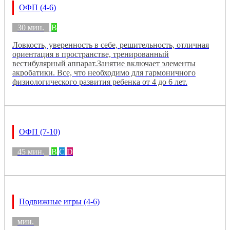
ОФП (4-6)
30 мин.
B
Ловкость, уверенность в себе, решительность, отличная
ориентация в пространстве, тренированный
вестибулярный аппарат.Занятие включает элементы
акробатики. Все, что необходимо для гармоничного
физиологического развития ребенка от 4 до 6 лет.
ОФП (7-10)
45 мин.
B
C
D
Подвижные игры (4-6)
мин.