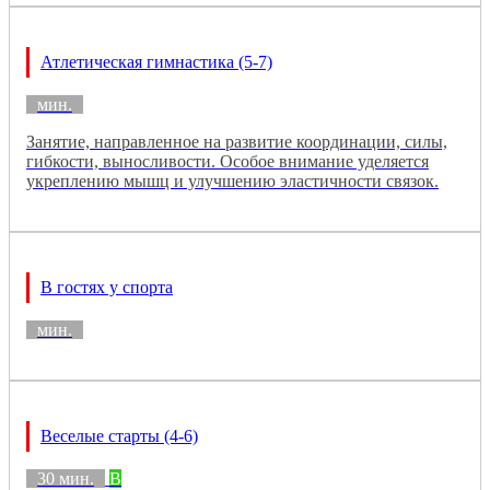
Атлетическая гимнастика (5-7)
мин.
Занятие, направленное на развитие координации, силы,
гибкости, выносливости. Особое внимание уделяется
укреплению мышц и улучшению эластичности связок.
В гостях у спорта
мин.
Веселые старты (4-6)
30 мин.
B