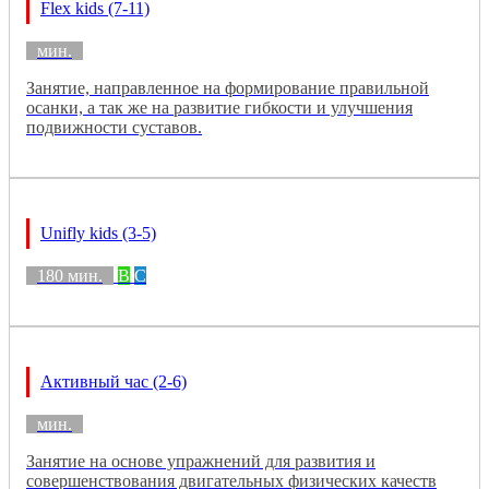
Flex kids (7-11)
мин.
Занятие, направленное на формирование правильной
осанки, а так же на развитие гибкости и улучшения
подвижности суставов.
Unifly kids (3-5)
180 мин.
B
C
Активный час (2-6)
мин.
Занятие на основе упражнений для развития и
совершенствования двигательных физических качеств