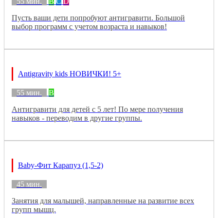
55 мин.
B
C
D
Пусть ваши дети попробуют антигравити. Большой
выбор программ с учетом возраста и навыков!
Antigravity kids НОВИЧКИ! 5+
55 мин.
B
Антигравити для детей с 5 лет! По мере получения
навыков - переводим в другие группы.
Baby-Фит Карапуз (1,5-2)
45 мин.
Занятия для малышей, направленные на развитие всех
групп мышц.