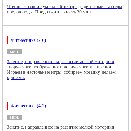
Чтение сказок и кукольный театр, где дети сами – актеры
и кукловоды. Продолжительность 30 мин.
Фитнесинка (2-6)
мин.
Занятие, направленное на развитие мелкой моторики,
творческого воображения и логического мышления.
Играем в настольные игры, собираем мозаику, делаем
оригами.
Фитнесинка (4-7)
мин.
Занятие, направленное на развитие мелкой моторики,