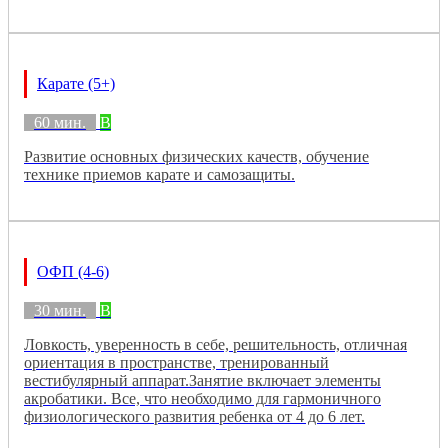
Карате (5+)
60 мин.
B
Развитие основных физических качеств, обучение
технике приемов карате и самозащиты.
ОФП (4-6)
30 мин.
B
Ловкость, уверенность в себе, решительность, отличная
ориентация в пространстве, тренированный
вестибулярный аппарат.Занятие включает элементы
акробатики. Все, что необходимо для гармоничного
физиологического развития ребенка от 4 до 6 лет.