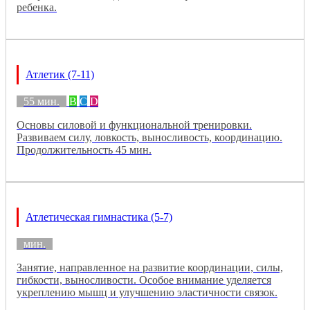
ребенка.
Атлетик (7-11)
55 мин.
B
C
D
Основы силовой и функциональной тренировки.
Развиваем силу, ловкость, выносливость, координацию.
Продолжительность 45 мин.
Атлетическая гимнастика (5-7)
мин.
Занятие, направленное на развитие координации, силы,
гибкости, выносливости. Особое внимание уделяется
укреплению мышц и улучшению эластичности связок.