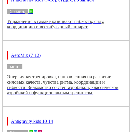
55 мин.
B
Упражнения в гамаке развивают гибкость, силу,
координацию и вестибулярный аппарат.
AeroMix (7-12)
мин.
Энергичная тренировка, направленная на развитие
силовых качеств, чувства ритма, координации и
гибкости. Знакомство со степ-аэробикой, классической
аэробикой и функциональным тренингом.
Antigravity kids 10-14