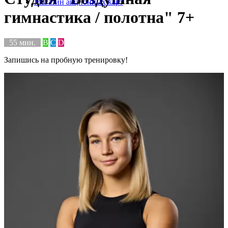
Магазин акционных карт
гимнастика / полотна" 7+
55 мин.
B
C
D
Запишись на пробную тренировку!