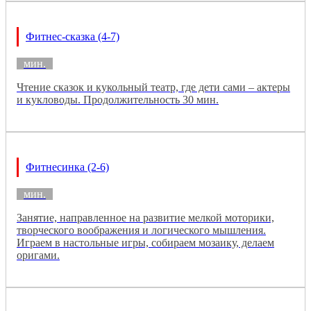
Фитнес-сказка (4-7)
мин.
Чтение сказок и кукольный театр, где дети сами – актеры
и кукловоды. Продолжительность 30 мин.
Фитнесинка (2-6)
мин.
Занятие, направленное на развитие мелкой моторики,
творческого воображения и логического мышления.
Играем в настольные игры, собираем мозаику, делаем
оригами.