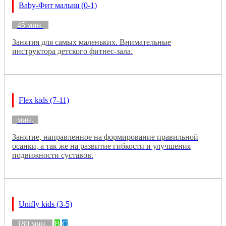
Baby-Фит малыш (0-1)
45 мин.
Занятия для самых маленьких. Внимательные
инструктора детского фитнес-зала.
Flex kids (7-11)
мин.
Занятие, направленное на формирование правильной
осанки, а так же на развитие гибкости и улучшения
подвижности суставов.
Unifly kids (3-5)
180 мин.
B
C