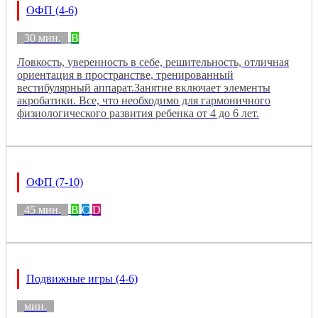
ОФП (4-6)
30 мин.
B
Ловкость, уверенность в себе, решительность, отличная
ориентация в пространстве, тренированный
вестибулярный аппарат.Занятие включает элементы
акробатики. Все, что необходимо для гармоничного
физиологического развития ребенка от 4 до 6 лет.
ОФП (7-10)
45 мин.
B
C
D
Подвижные игры (4-6)
мин.