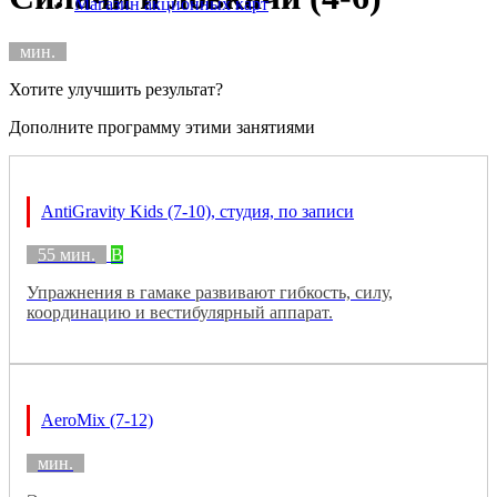
Магазин акционных карт
мин.
Хотите улучшить результат?
Дополните программу этими занятиями
AntiGravity Kids (7-10), студия, по записи
55 мин.
B
Упражнения в гамаке развивают гибкость, силу,
координацию и вестибулярный аппарат.
AeroMix (7-12)
мин.