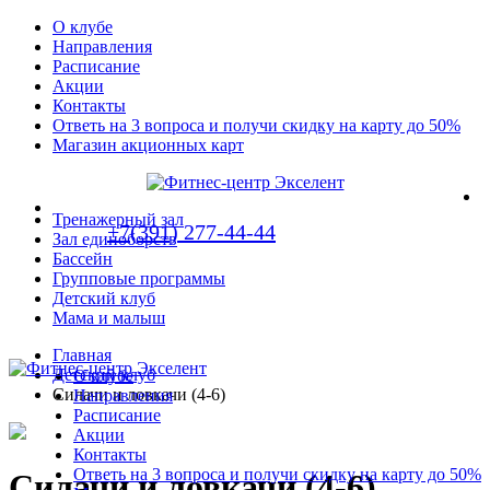
О клубе
Направления
Расписание
Акции
Контакты
Ответь на 3 вопроса и получи скидку на карту до 50%
Магазин акционных карт
Тренажерный зал
+7(391) 277-44-44
Зал единоборств
Бассейн
Групповые программы
Детский клуб
Мама и малыш
Главная
Детский клуб
О клубе
Силачи и ловкачи (4-6)
Направления
Расписание
Акции
Контакты
Ответь на 3 вопроса и получи скидку на карту до 50%
Силачи и ловкачи (4-6)