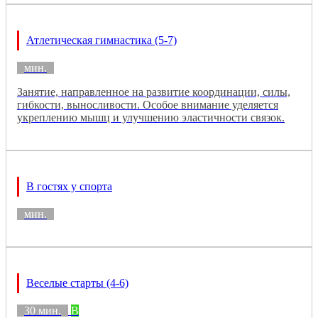
Атлетическая гимнастика (5-7)
мин.
Занятие, направленное на развитие координации, силы,
гибкости, выносливости. Особое внимание уделяется
укреплению мышц и улучшению эластичности связок.
В гостях у спорта
мин.
Веселые старты (4-6)
30 мин.
B