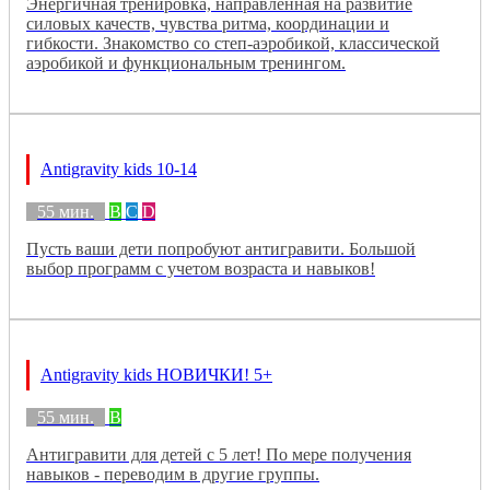
Энергичная тренировка, направленная на развитие
силовых качеств, чувства ритма, координации и
гибкости. Знакомство со степ-аэробикой, классической
аэробикой и функциональным тренингом.
Antigravity kids 10-14
55 мин.
B
C
D
Пусть ваши дети попробуют антигравити. Большой
выбор программ с учетом возраста и навыков!
Antigravity kids НОВИЧКИ! 5+
55 мин.
B
Антигравити для детей с 5 лет! По мере получения
навыков - переводим в другие группы.