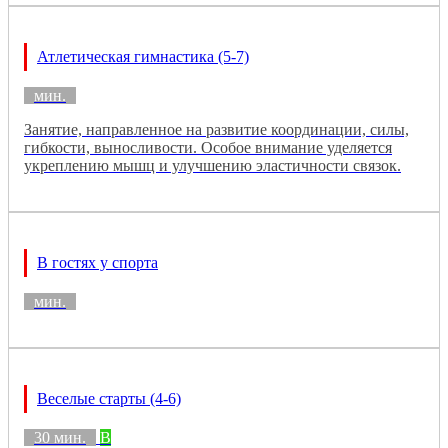
Атлетическая гимнастика (5-7)
мин.
Занятие, направленное на развитие координации, силы,
гибкости, выносливости. Особое внимание уделяется
укреплению мышц и улучшению эластичности связок.
В гостях у спорта
мин.
Веселые старты (4-6)
30 мин.
B