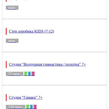
мин.
Степ аэробика KIDS (7-12)
мин.
Студия "Воздушная гимнастика / полотна" 7+
55 мин.
B
C
D
Студия "Гамаки" 7+
120 мин.
B
C
D