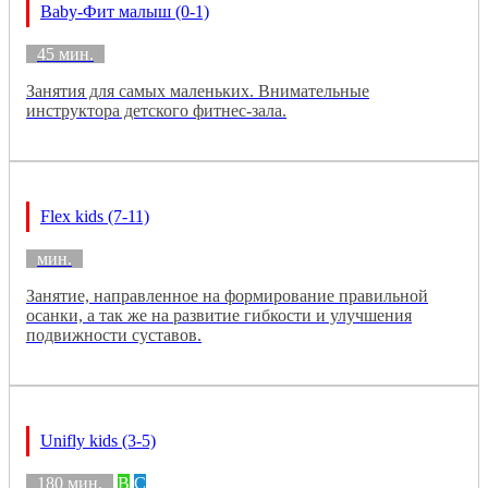
Baby-Фит малыш (0-1)
45 мин.
Занятия для самых маленьких. Внимательные
инструктора детского фитнес-зала.
Flex kids (7-11)
мин.
Занятие, направленное на формирование правильной
осанки, а так же на развитие гибкости и улучшения
подвижности суставов.
Unifly kids (3-5)
180 мин.
B
C