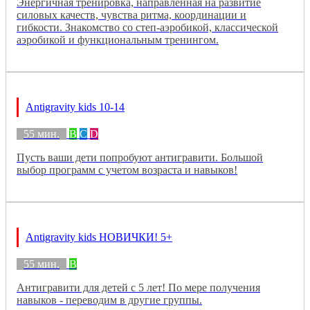
Энергичная тренировка, направленная на развитие
силовых качеств, чувства ритма, координации и
гибкости. Знакомство со степ-аэробикой, классической
аэробикой и функциональным тренингом.
Antigravity kids 10-14
55 мин.
B
C
D
Пусть ваши дети попробуют антигравити. Большой
выбор программ с учетом возраста и навыков!
Antigravity kids НОВИЧКИ! 5+
55 мин.
B
Антигравити для детей с 5 лет! По мере получения
навыков - переводим в другие группы.