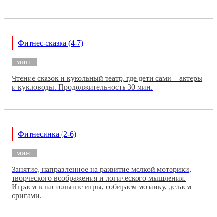
Фитнес-сказка (4-7)
мин.
Чтение сказок и кукольный театр, где дети сами – актеры
и кукловоды. Продолжительность 30 мин.
Фитнесинка (2-6)
мин.
Занятие, направленное на развитие мелкой моторики,
творческого воображения и логического мышления.
Играем в настольные игры, собираем мозаику, делаем
оригами.