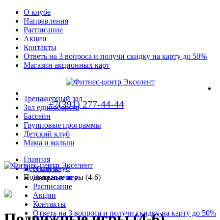
О клубе
Направления
Расписание
Акции
Контакты
Ответь на 3 вопроса и получи скидку на карту до 50%
Магазин акционных карт
Тренажерный зал
+7(391) 277-44-44
Зал единоборств
Бассейн
Групповые программы
Детский клуб
Мама и малыш
Главная
Детский клуб
О клубе
Подвижные игры (4-6)
Направления
Расписание
Акции
Контакты
Ответь на 3 вопроса и получи скидку на карту до 50%
Подвижные игры (4-6)