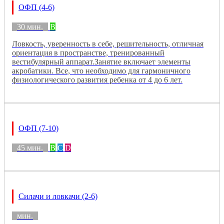
ОФП (4-6)
30 мин.
B
Ловкость, уверенность в себе, решительность, отличная
ориентация в пространстве, тренированный
вестибулярный аппарат.Занятие включает элементы
акробатики. Все, что необходимо для гармоничного
физиологического развития ребенка от 4 до 6 лет.
ОФП (7-10)
45 мин.
B
C
D
Силачи и ловкачи (2-6)
мин.