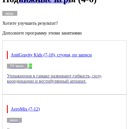
Магазин акционных карт
мин.
Хотите улучшить результат?
Дополните программу этими занятиями
AntiGravity Kids (7-10), студия, по записи
55 мин.
B
Упражнения в гамаке развивают гибкость, силу,
координацию и вестибулярный аппарат.
AeroMix (7-12)
мин.