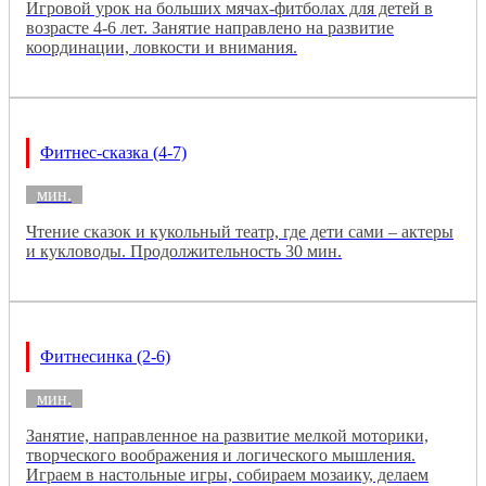
Игровой урок на больших мячах-фитболах для детей в
возрасте 4-6 лет. Занятие направлено на развитие
координации, ловкости и внимания.
Фитнес-сказка (4-7)
мин.
Чтение сказок и кукольный театр, где дети сами – актеры
и кукловоды. Продолжительность 30 мин.
Фитнесинка (2-6)
мин.
Занятие, направленное на развитие мелкой моторики,
творческого воображения и логического мышления.
Играем в настольные игры, собираем мозаику, делаем