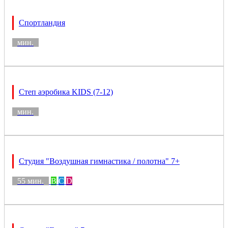
Спортландия
мин.
Степ аэробика KIDS (7-12)
мин.
Студия "Воздушная гимнастика / полотна" 7+
55 мин.
B
C
D