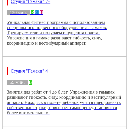
Студия "Гамаки" 7+
120 мин.
B
C
D
Уникальная фитнес-программа с использованием
специального подвесного оборудования - гамаков.
Тренируем тело и получаем ощущения полета!
Упражнения в гамаке развивают гибкость, силу,
координацию и вестибулярный аппарат.
Студия "Гамаки" 4+
55 мин.
B
Занятия для ребят от 4 до 6 лет. Упражнения в гамаках
развивают гибкость, силу, координацию и вестибулярный
аппарат. Находясь в полете, ребенок учится преодолевать
собственные страхи, повышает самооценку, становится
более внимательным.