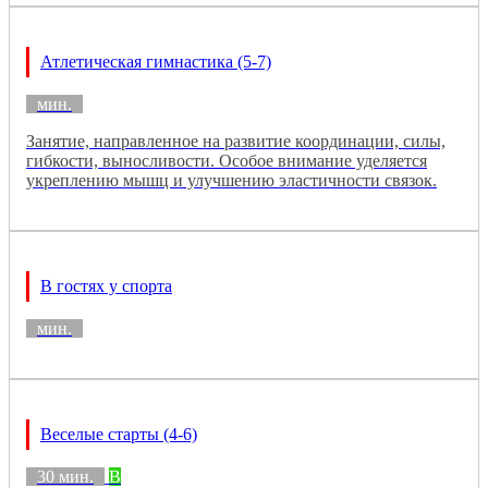
Атлетическая гимнастика (5-7)
мин.
Занятие, направленное на развитие координации, силы,
гибкости, выносливости. Особое внимание уделяется
укреплению мышц и улучшению эластичности связок.
В гостях у спорта
мин.
Веселые старты (4-6)
30 мин.
B