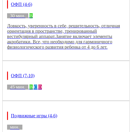
ОФП (4-6)
30 мин.
B
Ловкость, уверенность в себе, решительность, отличная
ориентация в пространстве, тренированный
вестибулярный аппарат.Занятие включает элементы
акробатики. Все, что необходимо для гармоничного
физиологического развития ребенка от 4 до 6 лет.
ОФП (7-10)
45 мин.
B
C
D
Подвижные игры (4-6)
мин.