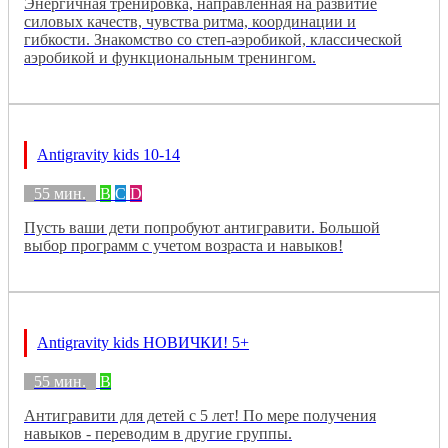
Энергичная тренировка, направленная на развитие
силовых качеств, чувства ритма, координации и
гибкости. Знакомство со степ-аэробикой, классической
аэробикой и функциональным тренингом.
Antigravity kids 10-14
55 мин.
B
C
D
Пусть ваши дети попробуют антигравити. Большой
выбор программ с учетом возраста и навыков!
Antigravity kids НОВИЧКИ! 5+
55 мин.
B
Антигравити для детей с 5 лет! По мере получения
навыков - переводим в другие группы.