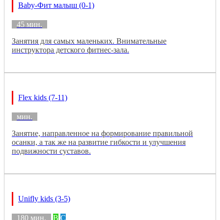
Baby-Фит малыш (0-1)
45 мин.
Занятия для самых маленьких. Внимательные
инструктора детского фитнес-зала.
Flex kids (7-11)
мин.
Занятие, направленное на формирование правильной
осанки, а так же на развитие гибкости и улучшения
подвижности суставов.
Unifly kids (3-5)
180 мин.
B
C