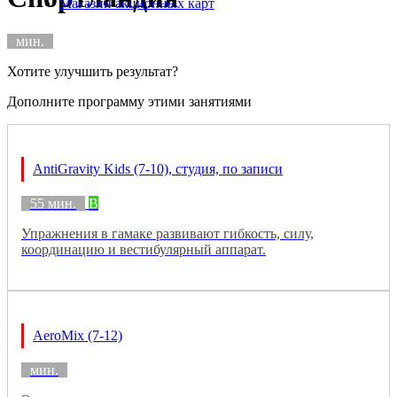
Магазин акционных карт
мин.
Хотите улучшить результат?
Дополните программу этими занятиями
AntiGravity Kids (7-10), студия, по записи
55 мин.
B
Упражнения в гамаке развивают гибкость, силу,
координацию и вестибулярный аппарат.
AeroMix (7-12)
мин.