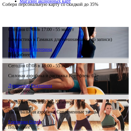
Магазин акционных карт
Собери персональную карту со скидкой до 35%
Сегодня 07/08 в 17:00 - 55 минут
Гимнастика в Гамаках для начинающих (по записи)
Луконенко Екатерина
Подробнее
Сегодня 07/08 в 18:00 - 55 минут
Силовая аэробика и растяжка Кор+флекс 12+
Луконенко Екатерина
Подробнее
Сегодня 07/08 в 18:30 - 55 минут
Танцевальная аэробика Современные танцы
Ерещенко Ольга
Подробнее