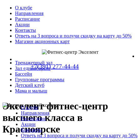
О клубе
Направления
Расписание
Акции
Контакты
Ответь на 3 вопроса и получи скидку на карту до 50%
Магазин акционных карт
Тренажерный зал
+7(391) 277-44-44
Зал единоборств
Бассейн
Групповые программы
Детский клуб
Мама и малыш
Экселент фитнес-центр
О клубе
Направления
высшего класса в
Расписание
Акции
Красноярске
Контакты
Ответь на 3 вопроса и получи скидку на карту до 50%