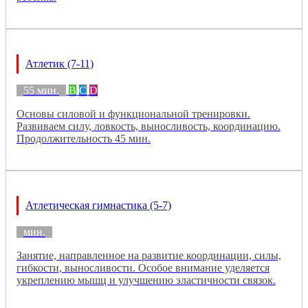
Атлетик (7-11)
55 мин.
B
C
D
Основы силовой и функциональной тренировки.
Развиваем силу, ловкость, выносливость, координацию.
Продолжительность 45 мин.
Атлетическая гимнастика (5-7)
мин.
Занятие, направленное на развитие координации, силы,
гибкости, выносливости. Особое внимание уделяется
укреплению мышц и улучшению эластичности связок.