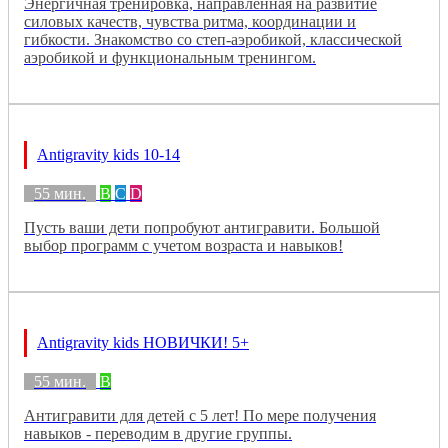
Энергичная тренировка, направленная на развитие
силовых качеств, чувства ритма, координации и
гибкости. Знакомство со степ-аэробикой, классической
аэробикой и функциональным тренингом.
Antigravity kids 10-14
55 мин.
B
C
D
Пусть ваши дети попробуют антигравити. Большой
выбор программ с учетом возраста и навыков!
Antigravity kids НОВИЧКИ! 5+
55 мин.
B
Антигравити для детей с 5 лет! По мере получения
навыков - переводим в другие группы.