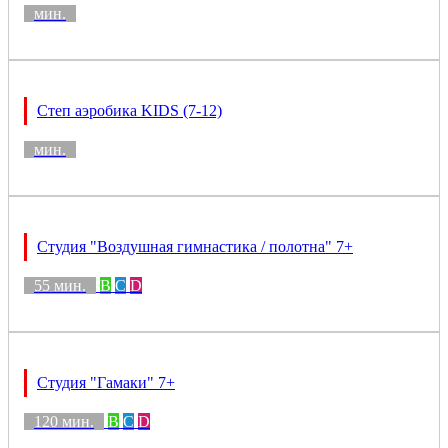
мин.
Степ аэробика KIDS (7-12)
мин.
Студия "Воздушная гимнастика / полотна" 7+
55 мин.
B
C
D
Студия "Гамаки" 7+
120 мин.
B
C
D