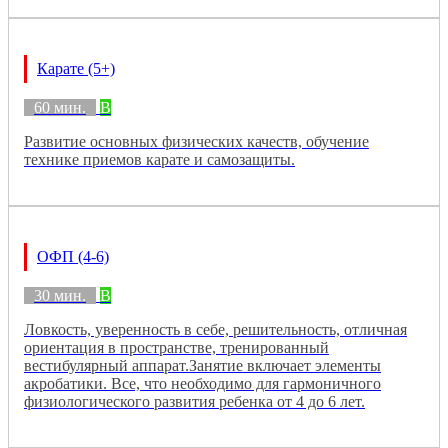
Карате (5+)
60 мин.
B
Развитие основных физических качеств, обучение
технике приемов карате и самозащиты.
ОФП (4-6)
30 мин.
B
Ловкость, уверенность в себе, решительность, отличная
ориентация в пространстве, тренированный
вестибулярный аппарат.Занятие включает элементы
акробатики. Все, что необходимо для гармоничного
физиологического развития ребенка от 4 до 6 лет.