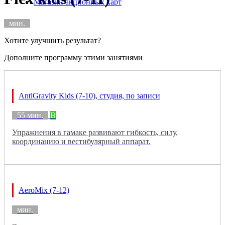
Магазин акционных карт
мин.
Хотите улучшить результат?
Дополните программу этими занятиями
AntiGravity Kids (7-10), студия, по записи
55 мин.
B
Упражнения в гамаке развивают гибкость, силу,
координацию и вестибулярный аппарат.
AeroMix (7-12)
мин.