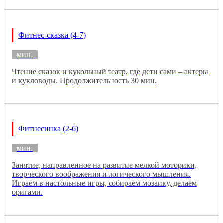
Фитнес-сказка (4-7)
мин.
Чтение сказок и кукольный театр, где дети сами – актеры
и кукловоды. Продолжительность 30 мин.
Фитнесинка (2-6)
мин.
Занятие, направленное на развитие мелкой моторики,
творческого воображения и логического мышления.
Играем в настольные игры, собираем мозаику, делаем
оригами.