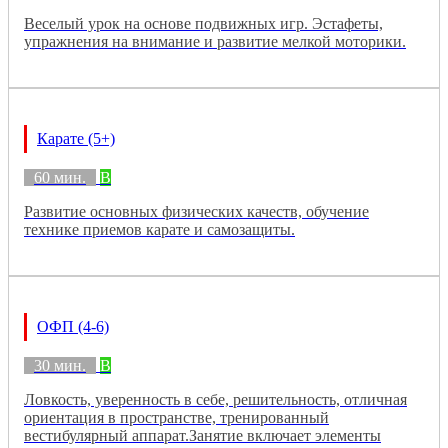
Веселый урок на основе подвижных игр. Эстафеты,
упражнения на внимание и развитие мелкой моторики.
Карате (5+)
60 мин.
B
Развитие основных физических качеств, обучение
технике приемов карате и самозащиты.
ОФП (4-6)
30 мин.
B
Ловкость, уверенность в себе, решительность, отличная
ориентация в пространстве, тренированный
вестибулярный аппарат.Занятие включает элементы