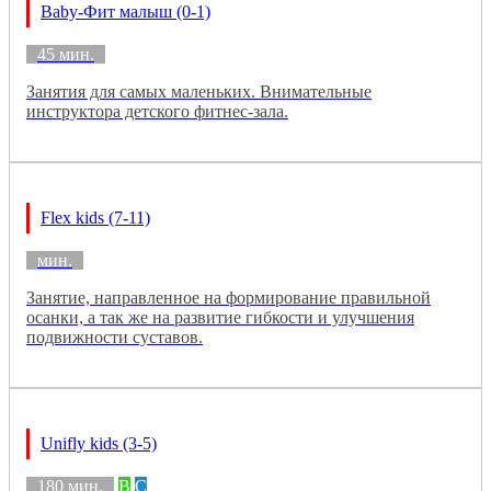
Baby-Фит малыш (0-1)
45 мин.
Занятия для самых маленьких. Внимательные
инструктора детского фитнес-зала.
Flex kids (7-11)
мин.
Занятие, направленное на формирование правильной
осанки, а так же на развитие гибкости и улучшения
подвижности суставов.
Unifly kids (3-5)
180 мин.
B
C