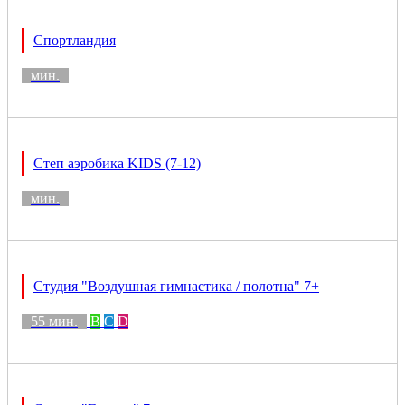
Спортландия
мин.
Степ аэробика KIDS (7-12)
мин.
Студия "Воздушная гимнастика / полотна" 7+
55 мин.
B
C
D