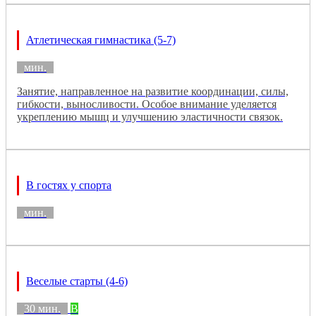
Атлетическая гимнастика (5-7)
мин.
Занятие, направленное на развитие координации, силы,
гибкости, выносливости. Особое внимание уделяется
укреплению мышц и улучшению эластичности связок.
В гостях у спорта
мин.
Веселые старты (4-6)
30 мин.
B