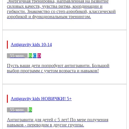
Энергичная тренировка, направленная на развитие
силовых качеств, чувства ритма, координации и
гибкости. Знакомство со степ-аэробикой, классической
аэробикой и функциональным тренингом.
Antigravity kids 10-14
55 мин.
B
C
D
Пусть ваши дети попробуют антигравити. Большой
выбор программ с учетом возраста и навыков!
Antigravity kids НОВИЧКИ! 5+
55 мин.
B
Антигравити для детей с 5 лет! По мере получения
навыков - переводим в другие группы.