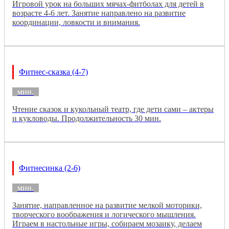
Игровой урок на больших мячах-фитболах для детей в
возрасте 4-6 лет. Занятие направлено на развитие
координации, ловкости и внимания.
Фитнес-сказка (4-7)
мин.
Чтение сказок и кукольный театр, где дети сами – актеры
и кукловоды. Продолжительность 30 мин.
Фитнесинка (2-6)
мин.
Занятие, направленное на развитие мелкой моторики,
творческого воображения и логического мышления.
Играем в настольные игры, собираем мозаику, делаем