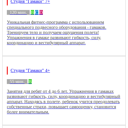
Студия "Гамаки" 7+
120 мин.
B
C
D
Уникальная фитнес-программа с использованием
специального подвесного оборудования - гамаков.
Тренируем тело и получаем ощущения полета!
Упражнения в гамаке развивают гибкость, силу,
координацию и вестибулярный аппарат.
Студия "Гамаки" 4+
55 мин.
B
Занятия для ребят от 4 до 6 лет. Упражнения в гамаках
развивают гибкость, силу, координацию и вестибулярный
аппарат. Находясь в полете, ребенок учится преодолевать
собственные страхи, повышает самооценку, становится
более внимательным.