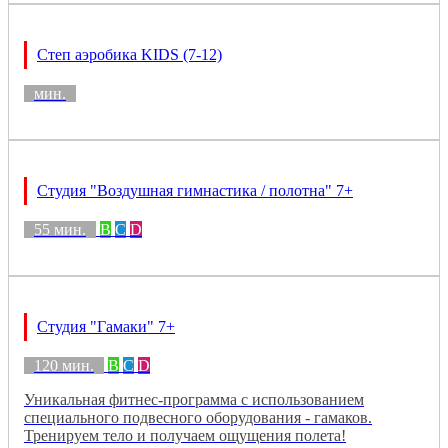
Степ аэробика KIDS (7-12)
мин.
Студия "Воздушная гимнастика / полотна" 7+
55 мин.
B
C
D
Студия "Гамаки" 7+
120 мин.
B
C
D
Уникальная фитнес-программа с использованием
специального подвесного оборудования - гамаков.
Тренируем тело и получаем ощущения полета!