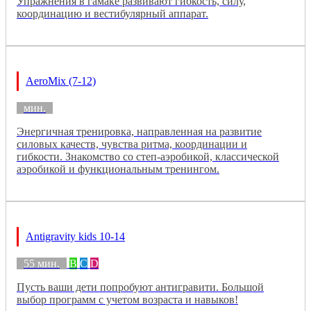
Упражнения в гамаке развивают гибкость, силу,
координацию и вестибулярный аппарат.
AeroMix (7-12)
мин.
Энергичная тренировка, направленная на развитие
силовых качеств, чувства ритма, координации и
гибкости. Знакомство со степ-аэробикой, классической
аэробикой и функциональным тренингом.
Antigravity kids 10-14
55 мин.
B
C
D
Пусть ваши дети попробуют антигравити. Большой
выбор программ с учетом возраста и навыков!