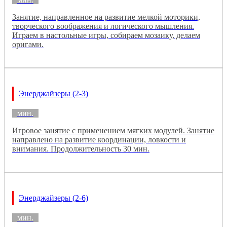
Занятие, направленное на развитие мелкой моторики,
творческого воображения и логического мышления.
Играем в настольные игры, собираем мозаику, делаем
оригами.
Энерджайзеры (2-3)
мин.
Игровое занятие с применением мягких модулей. Занятие
направлено на развитие координации, ловкости и
внимания. Продолжительность 30 мин.
Энерджайзеры (2-6)
мин.