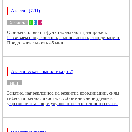
Атлетик (7-11)
55 мин.
B
C
D
Основы силовой и функциональной тренировки.
Развиваем силу, ловкость, выносливость, координацию.
Продолжительность 45 мин.
Атлетическая гимнастика (5-7)
мин.
Занятие, направленное на развитие координации, силы,
гибкости, выносливости. Особое внимание уделяется
укреплению мышц и улучшению эластичности связок.