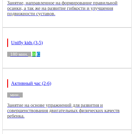
Занятие, направленное на формирование правильной
осанки, а так же на развитие гибкости и улучшения
подвижности суставов.
Unifly kids (3-5)
180 мин.
B
C
Активный час (2-6)
мин.
Занятие на основе упражнений для развития и
совершенствования двигательных физических качеств
ребенка.