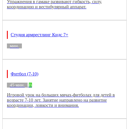
Упражнения в гамаке развивают гибкость, силу,
координацию и вестибулярный аппарат.
Студия армрестлинг Кидс 7+
мин.
Фитбол (7-10)
45 мин.
B
Игровой урок на больших мячах-фитболах для детей в
возрасте 7-10 лет. Занятие направлено на развитие
координации, ловкости и внимания.