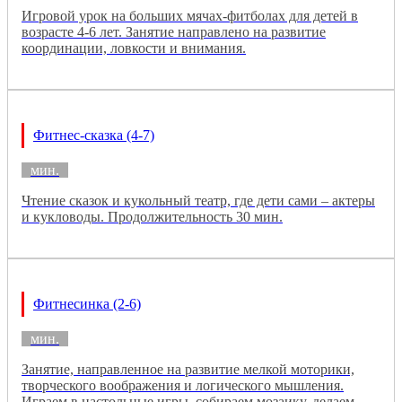
Игровой урок на больших мячах-фитболах для детей в
возрасте 4-6 лет. Занятие направлено на развитие
координации, ловкости и внимания.
Фитнес-сказка (4-7)
мин.
Чтение сказок и кукольный театр, где дети сами – актеры
и кукловоды. Продолжительность 30 мин.
Фитнесинка (2-6)
мин.
Занятие, направленное на развитие мелкой моторики,
творческого воображения и логического мышления.
Играем в настольные игры, собираем мозаику, делаем