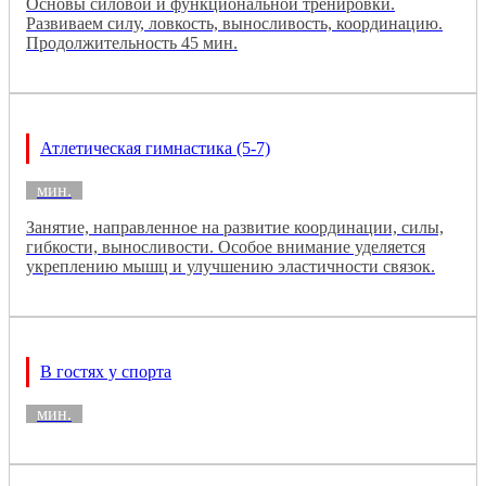
Основы силовой и функциональной тренировки.
Развиваем силу, ловкость, выносливость, координацию.
Продолжительность 45 мин.
Атлетическая гимнастика (5-7)
мин.
Занятие, направленное на развитие координации, силы,
гибкости, выносливости. Особое внимание уделяется
укреплению мышц и улучшению эластичности связок.
В гостях у спорта
мин.