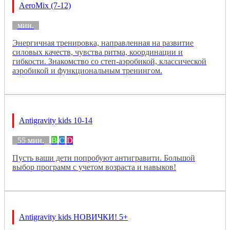
AeroMix (7-12)
мин.
Энергичная тренировка, направленная на развитие
силовых качеств, чувства ритма, координации и
гибкости. Знакомство со степ-аэробикой, классической
аэробикой и функциональным тренингом.
Antigravity kids 10-14
55 мин.
B
C
D
Пусть ваши дети попробуют антигравити. Большой
выбор программ с учетом возраста и навыков!
Antigravity kids НОВИЧКИ! 5+