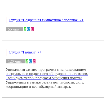
Студия "Воздушная гимнастика / полотна" 7+
55 мин.
B
C
D
Студия "Гамаки" 7+
120 мин.
B
C
D
Уникальная фитнес-программа с использованием
специального подвесного оборудования - гамаков.
Тренируем тело и получаем ощущения полета!
Упражнения в гамаке развивают гибкость, силу,
координацию и вестибулярный аппарат.