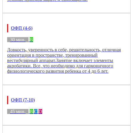
ОФП (4-6)
30 мин.
B
Ловкость, уверенность в себе, решительность, отличная
ориентация в пространстве, тренированный
вестибулярный аппарат.Занятие включает элементы
акробатики. Все, что необходимо для гармоничного
физиологического развития ребенка от 4 до 6 лет.
ОФП (7-10)
45 мин.
B
C
D