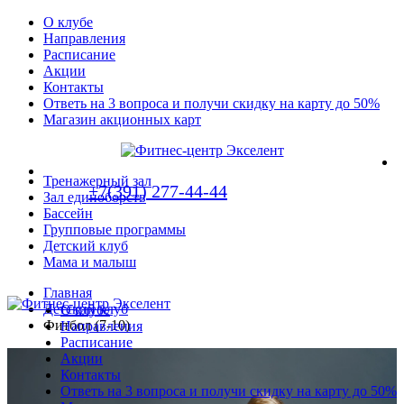
О клубе
Направления
Расписание
Акции
Контакты
Ответь на 3 вопроса и получи скидку на карту до 50%
Магазин акционных карт
Тренажерный зал
+7(391) 277-44-44
Зал единоборств
Бассейн
Групповые программы
Детский клуб
Мама и малыш
Главная
Детский клуб
О клубе
Фитбол (7-10)
Направления
Расписание
Акции
Контакты
Ответь на 3 вопроса и получи скидку на карту до 50%