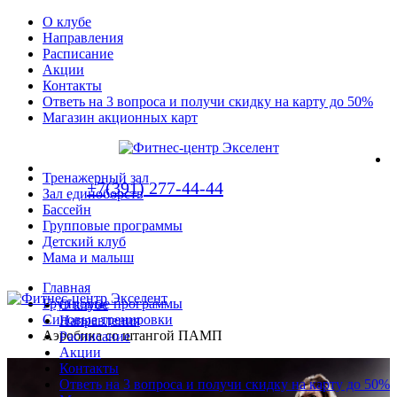
О клубе
Направления
Расписание
Акции
Контакты
Ответь на 3 вопроса и получи скидку на карту до 50%
Магазин акционных карт
Тренажерный зал
+7(391) 277-44-44
Зал единоборств
Бассейн
Групповые программы
Детский клуб
Мама и малыш
Главная
Групповые программы
О клубе
Силовые тренировки
Направления
Аэробика со штангой ПАМП
Расписание
Акции
Контакты
Ответь на 3 вопроса и получи скидку на карту до 50%