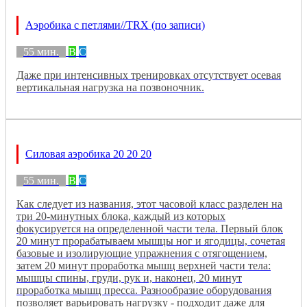
Аэробика с петлями//TRX (по записи)
55 мин.
B
C
Даже при интенсивных тренировках отсутствует осевая
вертикальная нагрузка на позвоночник.
Силовая аэробика 20 20 20
55 мин.
B
C
Как следует из названия, этот часовой класс разделен на
три 20-минутных блока, каждый из которых
фокусируется на определенной части тела. Первый блок
20 минут прорабатываем мышцы ног и ягодицы, сочетая
базовые и изолирующие упражнения с отягощением,
затем 20 минут проработка мышц верхней части тела:
мышцы спины, груди, рук и, наконец, 20 минут
проработка мышц пресса. Разнообразие оборудования
позволяет варьировать нагрузку - подходит даже для