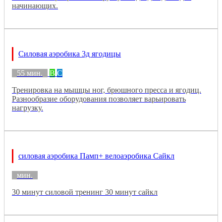
начинающих.
Силовая аэробика 3д ягодицы
55 мин.
B
C
Тренировка на мышцы ног, брюшного пресса и ягодиц.
Разнообразие оборудования позволяет варьировать
нагрузку.
силовая аэробика Памп+ велоаэробика Сайкл
мин.
30 минут силовой тренинг 30 минут сайкл