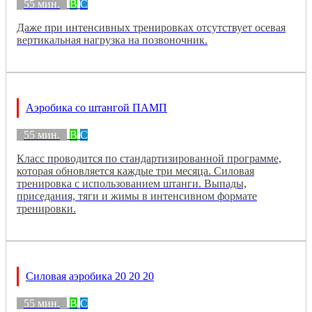
55 мин.
B
C
Даже при интенсивных тренировках отсутствует осевая
вертикальная нагрузка на позвоночник.
Аэробика со штангой ПАМП
55 мин.
B
C
Класс проводится по стандартизированной программе,
которая обновляется каждые три месяца. Силовая
тренировка с использованием штанги. Выпады,
приседания, тяги и жимы в интенсивном формате
тренировки.
Силовая аэробика 20 20 20
55 мин.
B
C