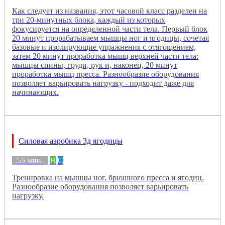
Как следует из названия, этот часовой класс разделен на
три 20-минутных блока, каждый из которых
фокусируется на определенной части тела. Первый блок
20 минут прорабатываем мышцы ног и ягодицы, сочетая
базовые и изолирующие упражнения с отягощением,
затем 20 минут проработка мышц верхней части тела:
мышцы спины, груди, рук и, наконец, 20 минут
проработка мышц пресса. Разнообразие оборудования
позволяет варьировать нагрузку - подходит даже для
начинающих.
Силовая аэробика 3д ягодицы
55 мин.
B
C
Тренировка на мышцы ног, брюшного пресса и ягодиц.
Разнообразие оборудования позволяет варьировать
нагрузку.