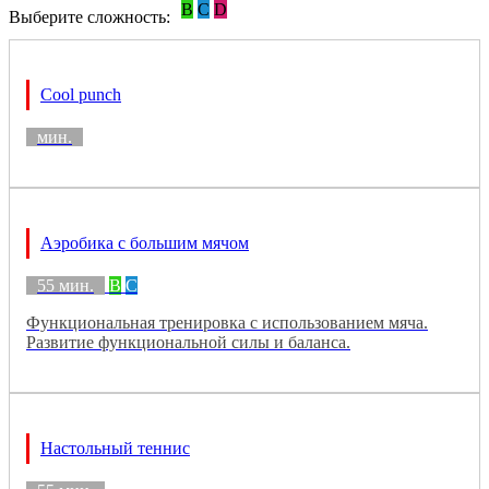
B
C
D
Выберите сложность:
Cool punch
мин.
Аэробика с большим мячом
55 мин.
B
C
Функциональная тренировка с использованием мяча.
Развитие функциональной силы и баланса.
Настольный теннис