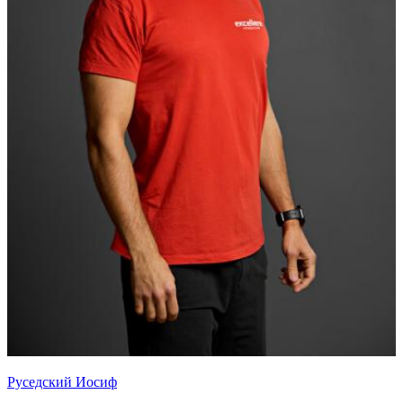
Руседский Иосиф