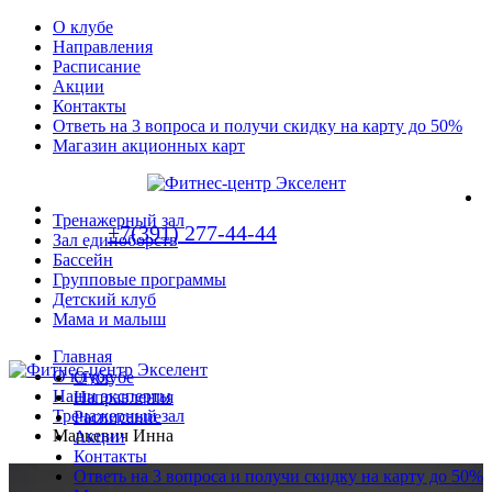
О клубе
Направления
Расписание
Акции
Контакты
Ответь на 3 вопроса и получи скидку на карту до 50%
Магазин акционных карт
Тренажерный зал
+7(391) 277-44-44
Зал единоборств
Бассейн
Групповые программы
Детский клуб
Мама и малыш
Главная
О клубе
О клубе
Наши эксперты
Направления
Тренажерный зал
Расписание
Маркевич Инна
Акции
Контакты
Ответь на 3 вопроса и получи скидку на карту до 50%