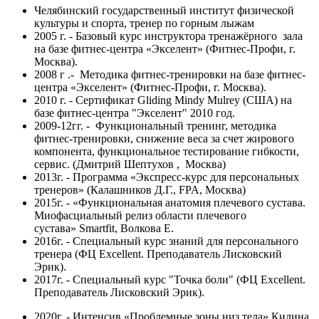
Челябинский государственный институт физической
культуры и спорта, тренер по горным лыжам
2005 г. - Базовый курс инструктора тренажёрного зала
на базе фитнес-центра «Экселент» (Фитнес-Профи, г.
Москва).
2008 г .- Методика фитнес-тренировки на базе фитнес-
центра «Экселент» (Фитнес-Профи, г. Москва).
2010 г. - Сертификат Gliding Mindy Mulrey (США) на
базе фитнес-центра "Экселент" 2010 год.
2009-12гг. - Функциональный тренинг, методика
фитнес-тренировки, снижение веса за счет жирового
компонента, функциональное тестирование гибкости,
сервис. (Дмитрий Шептухов , Москва)
2013г. - Программа «Экспресс-курс для персональных
тренеров» (Калашников Д.Г., FPA, Москва)
2015г. - «Функциональная анатомия плечевого сустава.
Миофасциальный релиз области плечевого
сустава» Smartfit, Волкова Е.
2016г. - Специальный курс знаний для персонального
тренера (ФЦ Excellent. Преподаватель Лисковский
Эрик).
2017г. - Специальный курс "Точка боли" (ФЦ Excellent.
Преподаватель Лисковский Эрик).
2020г. - Интенсив «Проблемные зоны низ тела» Килина