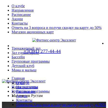
О клубе
Направления
Расписание
Акции
Контакты
Ответь на 3 вопроса и получи скидку на карту до 50%
Магазин акционных карт
Тренажерный зал
+7(391) 277-44-44
Зал единоборств
Бассейн
Групповые программы
Детский клуб
Мама и малыш
Главная
О клубе
О клубе
Наши эксперты
Направления
Групповые программы
Расписание
Магомедов Рустам
Акции
Контакты
Ответь на 3 вопроса и получи скидку на карту до 50%