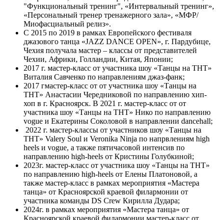
"Функциональный тренинг", «Интервальный тренинг»,
«Персональный тренер тренажерного зала», «МФР/
Миофасциальный релиз».
С 2015 по 2019 в рамках Европейского фестиваля
джазового танца «JAZZ DANCE OPEN», г. Пардубице,
Чехия получала мастер – классы от представителей
Чехии, Африки, Голландии, Китая, Японии;
2017 г. мастер-класс от участника шоу «Танцы на ТНТ»
Виталия Савченко по направлениям джаз-фанк;
2017 гмастер-класс от от участника шоу «Танцы на
ТНТ» Анастасии Чередниковой по направлению хип-
хоп в г. Красноярск. В 2021 г. мастер-класс от от
участника шоу «Танцы на ТНТ» Нико по направлению
vogue и Екатерины Соколовой в направлении dancehall;
2022 г. мастер-классы от участников шоу «Танцы на
ТНТ» Valery Soul и Veronika Ninja по напрвлениям high
heels и vogue, а также пятичасовой интенсив по
направлению high-heels от Кристины Голубкиной;
2023г. мастер-класс от участника шоу «Танцы на ТНТ»
по направлению high-heels от Елены Платоновой, а
также мастер-класс в рамках мероприятия «Мастера
танца» от Красноярской краевой филармонии от
участника команды DS Crew Кирилла Дудара;
2024г. в рамках мероприятия «Мастера танца» от
Красноярской краевой филармонии мастер-класс от