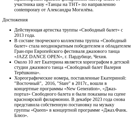
участника шоу «Танцы на ТНТ» по направлению
contemporary от Александра Могилёва.
Достижения
Действующая артистка труппы «Свободный балет» с
2013 года.
В составе творческого коллектива труппа «Свободный
балет» стала неоднократным победителем и обладателем
Гран-при Европейского фестиваля джазового танца
«JAZZ DANCE OPEN», г. Пардубице, Чехия.
Около 10 лет Екатерина является хореографом в детской
студии джазового танца «Свободный балет Валерия
Терёшкина».
Хореографические номера, поставленные Екатериной:
"Восточный", 2016, "Stare" в 2017г., вошли в
концертные программы «New Generation», «Джаз-
портал» Свободного балета и были показаны на сцене
красноярской филармонии. В декабре 2023 года снова
представила собственную постановку на музыку
группы «Queen» в концертной программе «Джаз.Фанк.
Блюз».