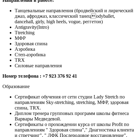
Направления в работе:
Танцевальные направления (бродвейский и лирический
джаз, афроджаз, классический танецodyballet,
dancehall, girly, high heels, vogue, реггетон)
Antigravity(Intro)
Ttretching
МФР
Здоровая спина
Аэробика
Степ-аэробика
TRX
Силовые направления
Номер телефона : +7 923 376 92 41
Образование
Сертификат обучения от сети студии Lady Stretch по
направлениям Sky-stretching, stretching, МФР, здоровая
спина, TRX.
Диплом тренера групповых программ школы фитнеса
Варвары Медведевой.
Сертификаты о прохождении курса от школы Profit по
направлениям " Здоровая спина"," Диагностика клиента
и стретчинг", " ЛФК Послеродовое восстановление",