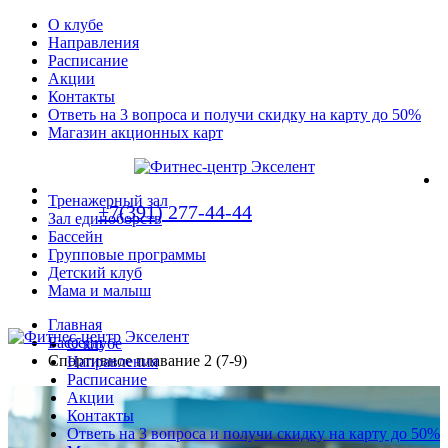
О клубе
Направления
Расписание
Акции
Контакты
Ответь на 3 вопроса и получи скидку на карту до 50%
Магазин акционных карт
Тренажерный зал
+7(391) 277-44-44
Зал единоборств
Бассейн
Групповые программы
Детский клуб
Мама и малыш
Главная
Бассейн
О клубе
Спортивное плавание 2 (7-9)
Направления
Расписание
Акции
Контакты
Ответь на 3 вопроса и получи скидку на карту до 50%