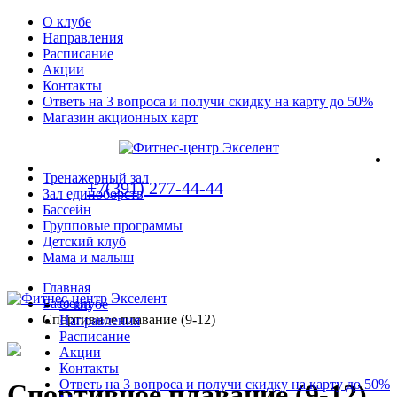
О клубе
Направления
Расписание
Акции
Контакты
Ответь на 3 вопроса и получи скидку на карту до 50%
Магазин акционных карт
Тренажерный зал
+7(391) 277-44-44
Зал единоборств
Бассейн
Групповые программы
Детский клуб
Мама и малыш
Главная
Бассейн
О клубе
Спортивное плавание (9-12)
Направления
Расписание
Акции
Контакты
Ответь на 3 вопроса и получи скидку на карту до 50%
Спортивное плавание (9-12)