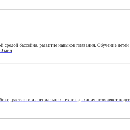
й средой бассейна, развитие навыков плавания. Обучение детей 
30 мин
бики, растяжки и специальных техник дыхания позволяют подго