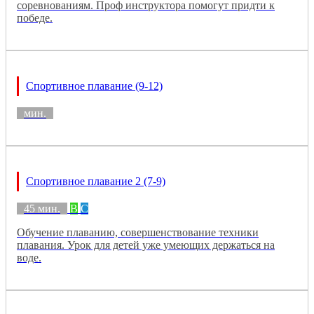
соревнованиям. Проф инструктора помогут придти к
победе.
Спортивное плавание (9-12)
мин.
Спортивное плавание 2 (7-9)
45 мин.
B
C
Обучение плаванию, совершенствование техники
плавания. Урок для детей уже умеющих держаться на
воде.