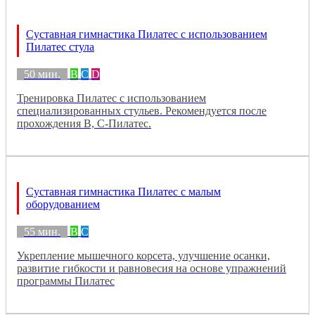
Суставная гимнастика Пилатес с использованием
Пилатес стула
50 мин.
B
C
D
Тренировка Пилатес с использованием
специализированных стульев. Рекомендуется после
прохождения B, C-Пилатес.
Суставная гимнастика Пилатес с малым
оборудованием
55 мин.
B
C
Укрепление мышечного корсета, улучшение осанки,
развитие гибкости и равновесия на основе упражнений
программы Пилатес