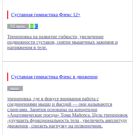
Суставная гимнастика Флекс 12+
55 мин.
B
C
Тренировка на развитие гибкости, увеличение
подвижности суставов, снятие мышечных зажимов и
напряжения в теле.
Суставная гимнастика Флекс в движении
мин.
тренировка, где в фокусе внимания работа с
соединениями мышц и фасций — они называются
слингами. Занятия основаны на концепции
«Анатомические поезда» Тома Майерса. Цель тренировок
-улучшить функциональность тела , увеличить амплитуду
движения , снизить нагрузку на позвоночник.