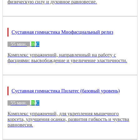
физическую силу и духовное равновесие.
Суставная гимнастика Миофасциальный релиз
55 мин.
B
C
Комплекс упражнений, направленный на работу с
фасциями: высвобождение и увеличение эластичности.
Суставная гимнастика Пилатес (базовый уровень)
55 мин.
B
C
Комплекс упражнений, для укрепления мышечного
корсета, улучшения осанки, развития гибкость и чувства
равновесия.