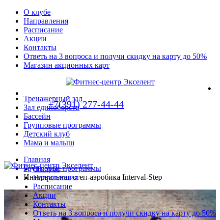
О клубе
Направления
Расписание
Акции
Контакты
Ответь на 3 вопроса и получи скидку на карту до 50%
Магазин акционных карт
Тренажерный зал
+7(391) 277-44-44
Зал единоборств
Бассейн
Групповые программы
Детский клуб
Мама и малыш
Главная
Групповые программы
О клубе
Интервальная степ-аэробика Interval-Step
Направления
Расписание
Акции
Контакты
Ответь на 3 вопроса и получи скидку на карту до 50%