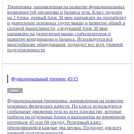
Тренировка, направленная на развитие функциональных
возможностей организма и баланса тела. Класс поделён
на 2 блока, первый блок 30 мин направлен на проработку
и укрепление основных групп мышц и развитие общей и
силовой выносливости, следующий блок 30 мин
направлен на укрепления мышц стабилизаторов и
развитие координации и баланса. Используется все
многообразие оборудования, подходит все всех уровней
подготовленности
Функциональный тренинг 45/15
мин.
Функциональная тренировка, направленная на развитие
основных физических качеств. На классе используются
глобальные движения тела во всех плоскостях, которые
разбиты на отдельные блоки и выполнены во временном
интервале 45 или 60 секунд. Релизовый класс,
обновляющийся каждые два месяца. Подходит для всех
уровней подготовленности