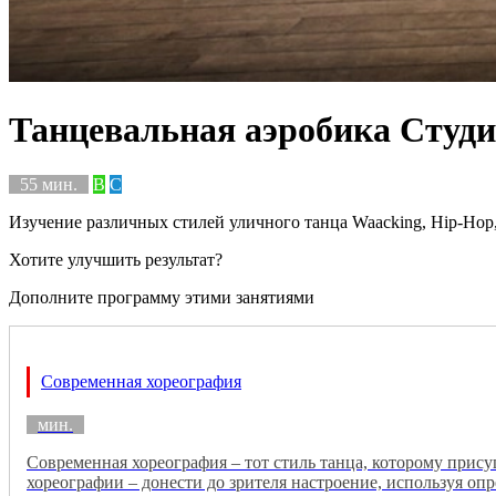
Танцевальная аэробика Студия
55 мин.
B
C
Изучение различных стилей уличного танца Waacking, Hip-Hop
Хотите улучшить результат?
Дополните программу этими занятиями
Современная хореография
мин.
Современная хореография – тот стиль танца, которому прис
хореографии – донести до зрителя настроение, используя оп