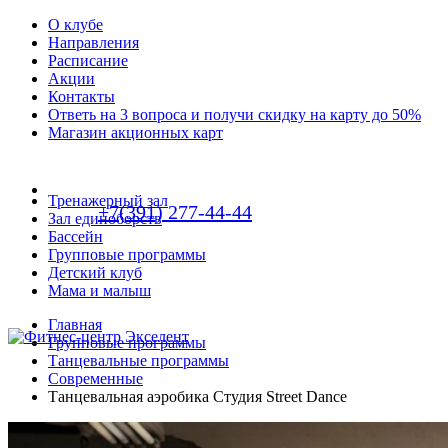
О клубе
Направления
Расписание
Акции
Контакты
Ответь на 3 вопроса и получи скидку на карту до 50%
Магазин акционных карт
Тренажерный зал
+7(391) 277-44-44
Зал единоборств
Бассейн
Групповые программы
Детский клуб
Мама и малыш
Главная
Групповые программы
Танцевальные программы
Современные
Танцевальная аэробика Студия Street Dance