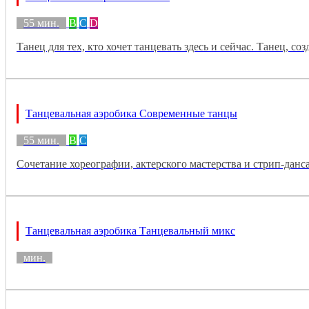
55 мин.
B
C
D
Танец для тех, кто хочет танцевать здесь и сейчас. Танец, с
Танцевальная аэробика Современные танцы
55 мин.
B
C
Сочетание хореографии, актерского мастерства и стрип-данс
Танцевальная аэробика Танцевальный микс
мин.