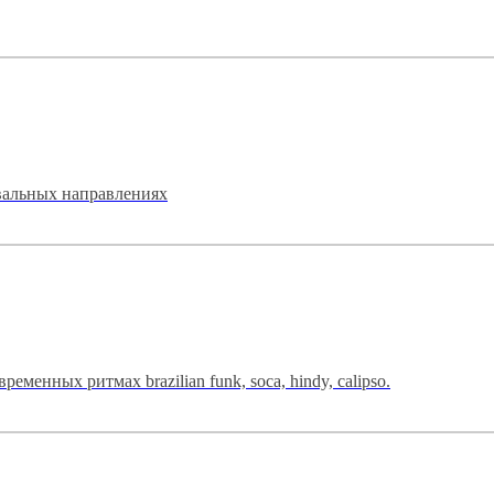
вальных направлениях
менных ритмах brazilian funk, soca, hindy, calipso.