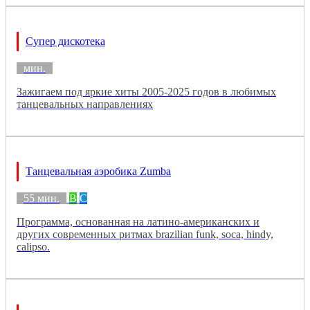
Супер дискотека
мин.
Зажигаем под яркие хиты 2005-2025 годов в любимых
танцевальных направлениях
Танцевальная аэробика Zumba
55 мин.
B
C
Программа, основанная на латино-американских и
других современных ритмах brazilian funk, soca, hindy,
calipso.