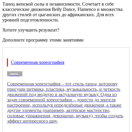
Танец женской силы и независимости. Сочетает в себе
классические движения Belly Dance, Flamenco и множества
других стилей от цыганских до африканских. Для всех
уровней подготовленности.
Хотите улучшить результат?
Дополните программу этими занятиями
Современная хореография
мин.
Современная хореография – тот стиль танца, которому
присущи ритмика, пластика, музыкальность, и четкость
движений под модную и актуальную музыку. Одна из
задач современной хореографии – донести до зрителя
настроение, используя определённые движения, а также
другие элементы (например, актёрское мастерство,
силовые упражнения, декорации, музыку), чтобы создать
эффект интересного шоу.