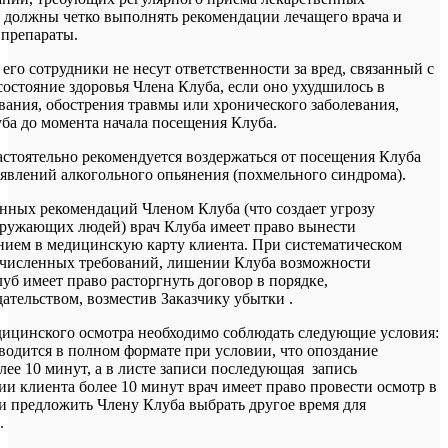
 должны четко выполнять рекомендации лечащего врача и
 препараты.
 его сотрудники не несут ответственности за вред, связанный с
состояние здоровья Члена Клуба, если оно ухудшилось в
евания, обострения травмы или хронического заболевания,
ба до момента начала посещения Клуба.
астоятельно рекомендуется воздержаться от посещения Клуба
явлений алкогольного опьянения (похмельного синдрома).
нных рекомендаций Членом Клуба (что создает угрозу
кружающих людей) врач Клуба имеет право вынести
нием в медицинскую карту клиента. При систематическом
численных требований, лишении Клуба возможности
уб имеет право расторгнуть договор в порядке,
ательством, возместив Заказчику убытки .
дицинского осмотра необходимо соблюдать следующие условия:
одится в полном формате при условии, что опоздание
лее 10 минут, а в листе записи последующая запись
ии клиента более 10 минут врач имеет право провести осмотр в
 предложить Члену Клуба выбрать другое время для
.