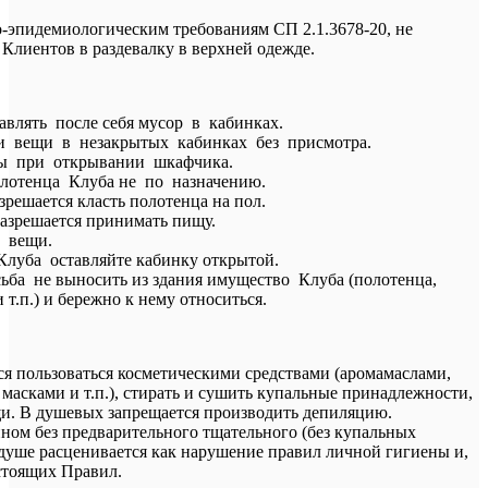
-эпидемиологическим требованиям СП 2.1.3678-20, не
 Клиентов в раздевалку в верхней одежде.
авлять после себя мусор в кабинках.
и вещи в незакрытых кабинках без присмотра.
ны при открывании шкафчика.
лотенца Клуба не по назначению.
зрешается класть полотенца на пол.
разрешается принимать пищу.
 вещи.
луба оставляйте кабинку открытой.
ьба не выносить из здания имущество Клуба (полотенца,
т.п.) и бережно к нему относиться.
ся пользоваться косметическими средствами (аромамаслами,
 масками и т.п.), стирать и сушить купальные принадлежности,
щи. В душевых запрещается производить депиляцию.
ном без предварительного тщательного (без купальных
душе расценивается как нарушение правил личной гигиены и,
стоящих Правил.