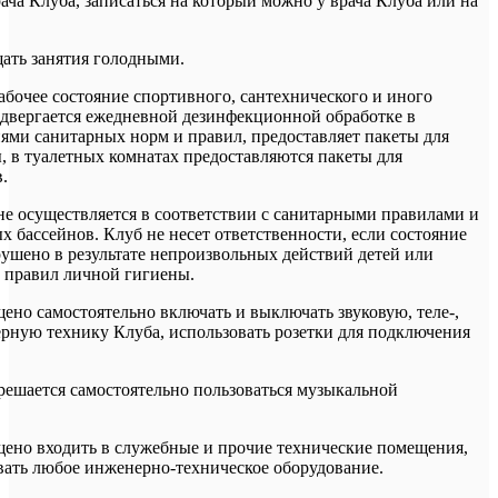
ача Клуба, записаться на который можно у врача Клуба или на
ть занятия голодными.
абочее состояние спортивного, сантехнического и иного
одвергается ежедневной дезинфекционной обработке в
иями санитарных норм и правил, предоставляет пакеты для
, в туалетных комнатах предоставляются пакеты для
.
не осуществляется в соответствии с санитарными правилами и
 бассейнов. Клуб не несет ответственности, если состояние
ушено в результате непроизвольных действий детей или
 правил личной гигиены.
ено самостоятельно включать и выключать звуковую, теле-,
ерную технику Клуба, использовать розетки для подключения
зрешается самостоятельно пользоваться музыкальной
щено входить в служебные и прочие технические помещения,
вать любое инженерно-техническое оборудование.