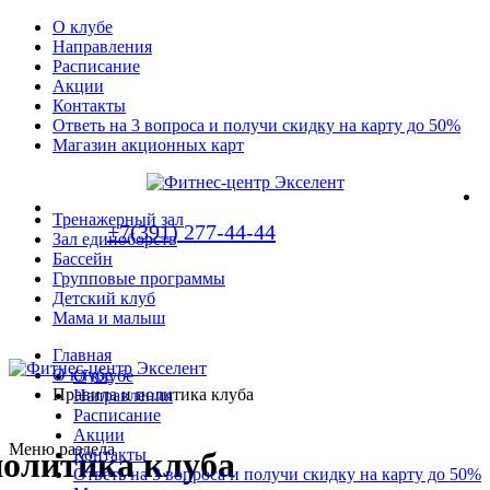
О клубе
Направления
Расписание
Акции
Контакты
Ответь на 3 вопроса и получи скидку на карту до 50%
Магазин акционных карт
Тренажерный зал
+7(391) 277-44-44
Зал единоборств
Бассейн
Групповые программы
Детский клуб
Мама и малыш
Главная
О клубе
О клубе
Правила и политика клуба
Направления
Расписание
Акции
Меню раздела
Контакты
политика клуба
Ответь на 3 вопроса и получи скидку на карту до 50%