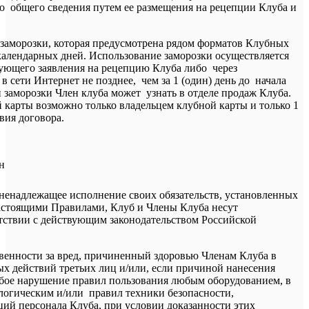
 общего сведения путем ее размещения на рецепции Клуба и
заморозки, которая предусмотрена рядом форматов Клубных
) календарных дней. Использование заморозки осуществляется
вующего заявления на рецепцию Клуба либо через
 сети Интернет не позднее, чем за 1 (один) день до начала
 заморозки Член клуба может узнать в отделе продаж Клуба.
карты возможно только владельцем клубной карты и только 1
твия договора.
н
 ненадлежащее исполнение своих обязательств, установленных
астоящими Правилами, Клуб и Члены Клуба несут
етствии с действующим законодательством Российской
ственности за вред, причиненный здоровью Членам Клуба в
ых действий третьих лиц и/или, если причиной нанесения
убое нарушение правил пользования любым оборудованием, в
ологическим и/или правил техники безопасности,
ий персонала Клуба, при условии доказанности этих