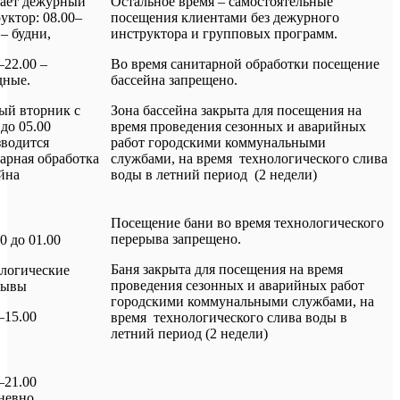
тает дежурный
Остальное время – самостоятельные
уктор: 08.00–
посещения клиентами без дежурного
 – будни,
инструктора и групповых программ.
–22.00 –
Во время санитарной обработки посещение
дные.
бассейна запрещено.
ый вторник с
Зона бассейна закрыта для посещения на
 до 05.00
время проведения сезонных и аварийных
зводится
работ городскими коммунальными
арная обработка
службами, на время технологического слива
йна
воды в летний период (2 недели)
Посещение бани во время технологического
перерыва запрещено.
00 до 01.00
Баня закрыта для посещения на время
логические
проведения сезонных и аварийных работ
рывы
городскими коммунальными службами, на
–15.00
время технологического слива воды в
летний период (2 недели)
–21.00
невно