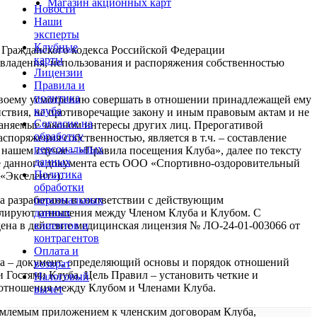
Магазин акционных карт
Новости
Наши
эксперты
Клубные
09 Гражданского кодекса Российской Федерации
карты
владения, использования и распоряжения собственностью
Лицензии
Правила и
политика
своему усмотрению совершать в отношении принадлежащей ему
клуба
ствия, не противоречащие закону и иным правовым актам и не
Согласие на
аняемые законом интересы других лиц. Прерогативой
обработку
аспоряжения собственностью, является в т.ч. – составление
персональных
 нашем случае – «Правила посещения Клуба», далее по тексту
данных
е данного документа есть ООО «Спортивно-оздоровительный
Политика
«Экселент»).
обработки
а разработаны в соответствии с действующим
персональных
улируют отношения между Членом Клуба и Клубом. С
данных
едена в действие медицинская лицензия № ЛО-24-01-003066 от
клиентов и
контрагентов
Оплата и
а – документ, определяющий основы и порядок отношений
возврат
 Гостями Клуба. Цель Правил – установить четкие и
Налоговый
отношения между Клубом и Членами Клуба.
вычет
емлемым приложением к членским договорам Клуба,