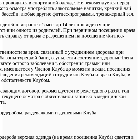
 проводится в спортивной одежде. Не рекомендуется перед
го осмотра употреблять алкогольные напитки, крепкий чай
у, бассейн, любые другие фитнес-программы, тренажерный зал.
детей в возрасте с 5 мес. до 14 лет проводится при
ст-вии одного из родителей. При первичном посещении врача
ть справку от врача с разрешением на посещение Фитнес-
ственности за вред, связанный с ухудшением здоровья при
 зоны турецкой бани, сауны, если состояние здоровья Члена
ьтате острого заболевания, обострения травмы или
я, имевшегося у Членов Клуба до момента начала посещения
облюдения рекомендаций сотрудников Клуба и врача Клуба, в
 обстоятельств Клубом.
евающим договор, рекомендуется не реже одного раза в год
я текущего осмотра с обязательной записью в медицинской
та.
гардеробом, раздевалками и душевыми Клуба
рдероба
верхняя одежда (на время посещения Клуба) сдается в