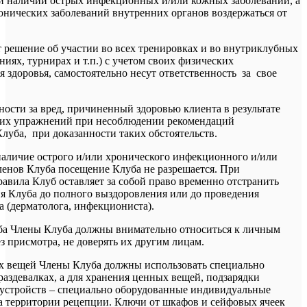
ри наличии острых инфекционных и/или кожных заболеваний, а
онических заболеваний внутренних органов воздержаться от
решение об участии во всех тренировках и во внутриклубных
иях, турнирах и т.п.) с учетом своих физических
 здоровья, самостоятельно несут ответственность за свое
ности за вред, причиненный здоровью клиента в результате
их упражнений при несоблюдении рекомендаций
луба, при доказанности таких обстоятельств.
наличие острого и/или хронического инфекционного и/или
ленов Клуба посещение Клуба не разрешается. При
авила Клуб оставляет за собой право временно отстранить
я Клуба до полного выздоровления или до проведения
а (дерматолога, инфекциониста).
ба Члены Клуба должны внимательно относиться к личным
ез присмотра, не доверять их другим лицам.
ых вещей Члены Клуба должны использовать специально
аздевалках, а для хранения ценных вещей, подзарядки
устройств – специально оборудованные индивидуальные
а территории рецепции. Ключи от шкафов и сейфовых ячеек