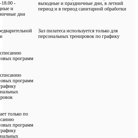
–18.00 -
выходные и праздничные дни, в летний
дные и
период и в период санитарной обработки
дничные дни
редварительной
Зал пилатеса используется только для
си
персональных тренировок по графику
асписанию
повых программ
асписанию
повых программ
 графику
ональных
ировок
ает только по
исанию
повых программ
 графику
ональных