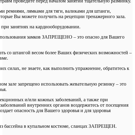
травм проведите перед началом занятий тщательную разминку.
ми ремнями, лямками для тяги, валиками для штанги,
торые Вы можете получить на рецепции тренажерного зала.
при занятиях на кардиооборудовании.
спользования замков ЗАПРЕЩЕНО – это опасно для Вашего
ать со штангой весом более Ваших физических возможностей –
вме.
их силах, не знаете, как выполнить упражнение, обратитесь к
ном зале запрещено использовать жевательную резинку – это
ья.
екционных и/или кожных заболеваний, а также при
заболеваний внутренних органов воздержитесь от посещения
создает опасность для Вашего здоровья и для здоровья
 из бассейна в купальном костюме, сланцах ЗАПРЕЩЕН.