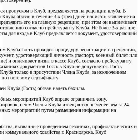
достоверение).
тся пропуском в Клуб, предъявляется на рецепции клуба. В
 Клуба обязан в течение 3-х (трех) дней написать заявление на
предъявить его на главную рецепцию, при этом он выплачивает
готовлению согласно прейскуранту Клуба. Не более 3-х раз при
арты для входа в Клуб предъявляется документ, удостоверяющий
ом Клуба Гость проходит процедуру регистрации на рецепции,
окумент, удостоверяющий личность (паспорт, военный билет или
ие) и оплачивает визит в кассе Клуба согласно прейскуранту
азанных документов Гость в Клуб не допускается. Гость
 Клуба только в присутствии Члена Клуба, за исключением
 по гостевому сертификату
ен Клуба (Гость) обязан надеть бахилы.
бных мероприятий Клуб вправе ограничить зону,
нировок, о чем Члены Клуба извещаются не менее чем за 24
занных мероприятий путем размещения информации на
добства, вызванные проведением сезонных, профилактических и
и коммунального хозяйства г. Красноярска, Клуб
.