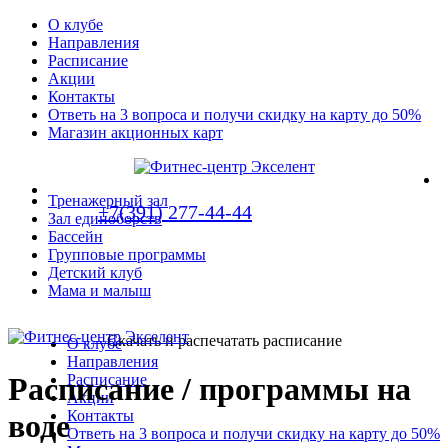
О клубе
Направления
Расписание
Акции
Контакты
Ответь на 3 вопроса и получи скидку на карту до 50%
Магазин акционных карт
Тренажерный зал
+7(391) 277-44-44
Зал единоборств
Бассейн
Групповые программы
Детский клуб
Мама и малыш
Скачать и распечатать расписание
О клубе
Направления
Расписание
Расписание /
программы на
Акции
Контакты
воде
Ответь на 3 вопроса и получи скидку на карту до 50%