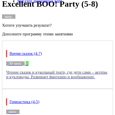
Магазин акционных карт
Excellent BOO! Party (5-8)
мин.
Хотите улучшить результат?
Дополните программу этими занятиями
Время сказок (4-7)
30 мин.
B
Чтение сказок и кукольный театр, где дети сами – актеры
и кукловоды. Развивает фантазию и воображение.
Гимнастика (4-5)
мин.