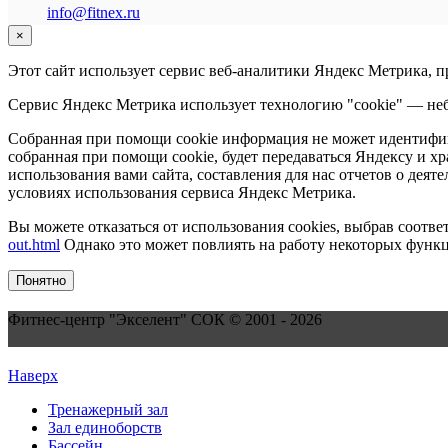
info@fitnex.ru
×
Этот сайт использует сервис веб-аналитики Яндекс Метрика, 
Сервис Яндекс Метрика использует технологию "cookie" — неб
Собранная при помощи cookie информация не может идентифици
собранная при помощи cookie, будет передаваться Яндексу и х
использования вами сайта, составления для нас отчетов о деят
условиях использования сервиса Яндекс Метрика.
Вы можете отказаться от использования cookies, выбрав соот
out.html
Однако это может повлиять на работу некоторых функци
Понятно
Фитнес-центр "Экселент" СОК © 2001 - 2026
Наверх
Тренажерный зал
Зал единоборств
Бассейн