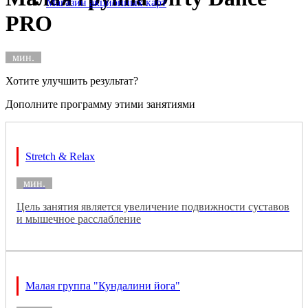
Магазин акционных карт
PRO
мин.
Хотите улучшить результат?
Дополните программу этими занятиями
Stretch & Relax
мин.
Цель занятия является увеличение подвижности суставов
и мышечное расслабление
Малая группа "Кундалини йога"