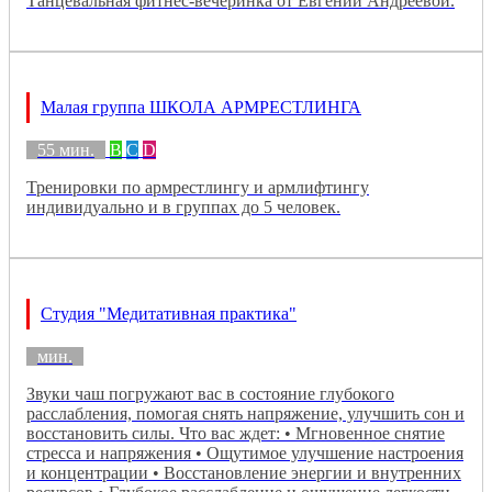
Танцевальная фитнес-вечеринка от Евгении Андреевой.
Малая группа ШКОЛА АРМРЕСТЛИНГА
55 мин.
B
C
D
Тренировки по армрестлингу и армлифтингу
индивидуально и в группах до 5 человек.
Студия "Медитативная практика"
мин.
Звуки чаш погружают вас в состояние глубокого
расслабления, помогая снять напряжение, улучшить сон и
восстановить силы. Что вас ждет: • Мгновенное снятие
стресса и напряжения • Ощутимое улучшение настроения
и концентрации • Восстановление энергии и внутренних