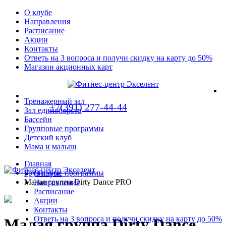
О клубе
Направления
Расписание
Акции
Контакты
Ответь на 3 вопроса и получи скидку на карту до 50%
Магазин акционных карт
Тренажерный зал
+7(391) 277-44-44
Зал единоборств
Бассейн
Групповые программы
Детский клуб
Мама и малыш
Главная
Групповые программы
О клубе
Малая группа Dirty Dance PRO
Направления
Расписание
Акции
Контакты
Ответь на 3 вопроса и получи скидку на карту до 50%
Малая группа Dirty Dance