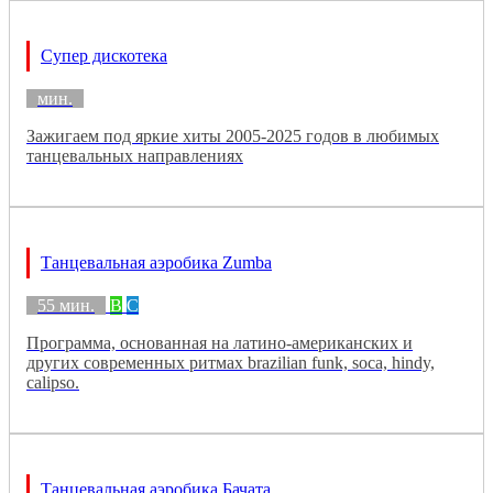
Супер дискотека
мин.
Зажигаем под яркие хиты 2005-2025 годов в любимых
танцевальных направлениях
Танцевальная аэробика Zumba
55 мин.
B
C
Программа, основанная на латино-американских и
других современных ритмах brazilian funk, soca, hindy,
calipso.
Танцевальная аэробика Бачата