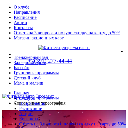
О клубе
Направления
Расписание
Акции
Контакты
Ответь на 3 вопроса и получи скидку на карту до 50%
Магазин акционных карт
Тренажерный зал
+7(391) 277-44-44
Зал единоборств
Бассейн
Групповые программы
Детский клуб
Мама и малыш
Главная
Групповые программы
О клубе
Современная хореография
Направления
Расписание
Акции
Контакты
Ответь на 3 вопроса и получи скидку на карту до 50%