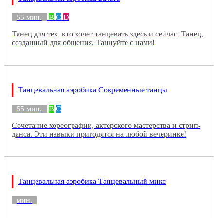
55 мин.
B
C
D
Танец для тех, кто хочет танцевать здесь и сейчас. Танец,
созданный для общения. Танцуйте с нами!
Танцевальная аэробика Современные танцы
55 мин.
B
C
Сочетание хореографии, актерского мастерства и стрип-
данса. Эти навыки пригодятся на любой вечеринке!
Танцевальная аэробика Танцевальный микс
мин.