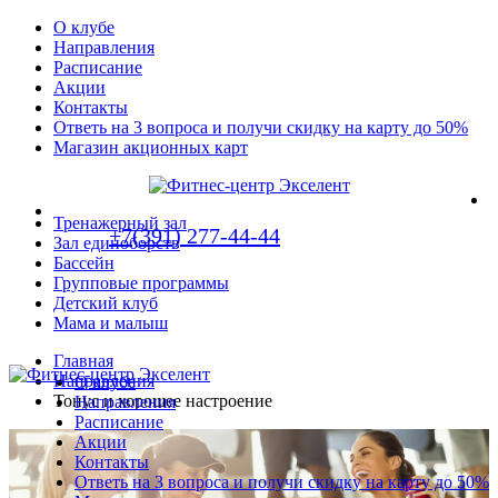
О клубе
Направления
Расписание
Акции
Контакты
Ответь на 3 вопроса и получи скидку на карту до 50%
Магазин акционных карт
Тренажерный зал
+7(391) 277-44-44
Зал единоборств
Бассейн
Групповые программы
Детский клуб
Мама и малыш
Главная
Направления
О клубе
Тонус и хорошее настроение
Направления
Расписание
Акции
Контакты
Ответь на 3 вопроса и получи скидку на карту до 50%