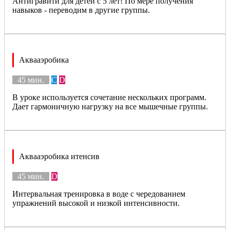
Антигравити для детей с 5 лет! По мере получения
навыков - переводим в другие группы.
Аквааэробика
45 мин.
C
D
В уроке используется сочетание нескольких программ.
Дает гармоничную нагрузку на все мышечные группы.
Аквааэробика итенсив
45 мин.
D
Интервальная тренировка в воде с чередованием
упражнений высокой и низкой интенсивности.