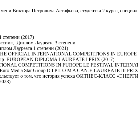
ени Виктора Петровича Астафьева, студентка 2 курса, специал
 степени (2017)
ссии», Диплом Лауреата 3 степени
плом Лауреата 1 степени (2021)
ICIAL INTERNATIONAL COMPETITIONS IN EUROPE The Standi
Star Group EUROPEAN DIPLOMA LAUREATE I PRIX (2017)
NAL COMPETITIONS IN FUROPE LE FESTIVAL INTERNATIONA
y of Euro Media Star Group D I P L O M A CAN-E LAUREATE III PRIX
детельствует о том, что история успеха ФИТНЕС-КЛАСС «ЭНЕ
023)